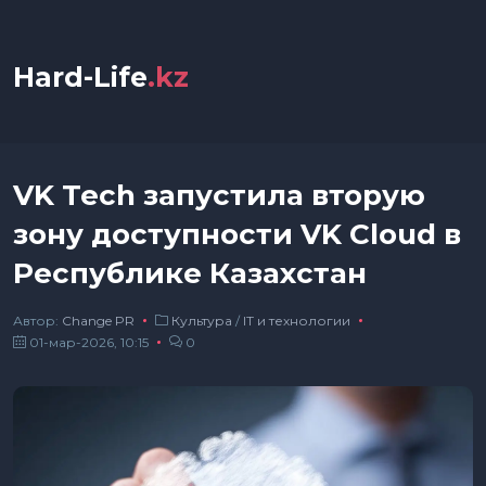
Hard-Life
.kz
VK Tech запустила вторую
зону доступности VK Cloud в
Республике Казахстан
Автор:
Сhange PR
Культура
/
IT и технологии
01-мар-2026, 10:15
0