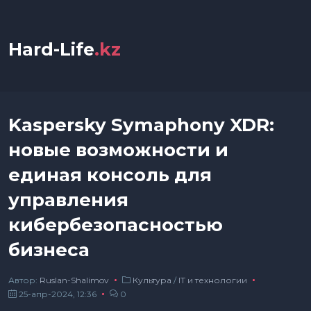
Hard-Life
.kz
Kaspersky Symaphony XDR:
новые возможности и
единая консоль для
управления
кибербезопасностью
бизнеса
Автор:
Ruslan-Shalimov
Культура
/
IT и технологии
25-апр-2024, 12:36
0