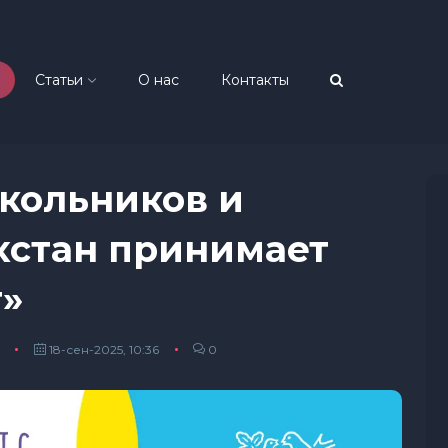
Статьи
О нас
Контакты
кольников и
хстан принимает
т»
18-сен-2025, 10:36
0