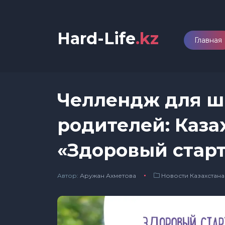
Hard-Life
.kz
Главная
Челлендж для ш
родителей: Каза
«Здоровый стар
Автор:
Аружан Ахметова
Новости Казахстана