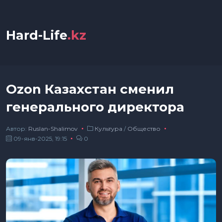
Hard-Life
.kz
Ozon Казахстан сменил
генерального директора
Автор:
Ruslan-Shalimov
Культура
/
Общество
09-янв-2025, 19:15
0