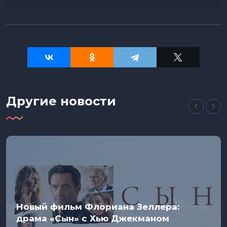
Другие новости
Новый фильм Флориана Зеллера:
драма «Сын» с Хью Джекманом