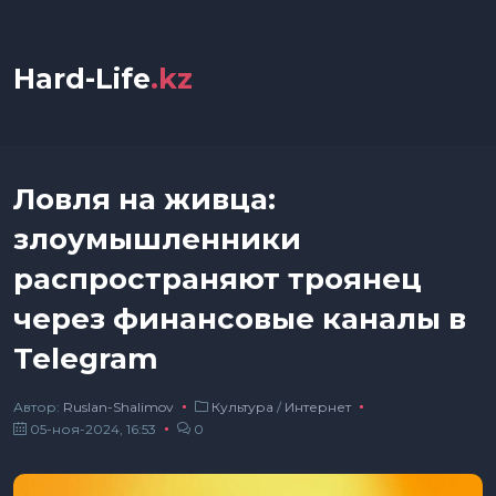
Hard-Life
.kz
Ловля на живца:
злоумышленники
распространяют троянец
через финансовые каналы в
Telegram
Автор:
Ruslan-Shalimov
Культура
/
Интернет
05-ноя-2024, 16:53
0