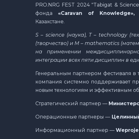
PRO.NRG FEST 2024 "Tabigat & Scien
фонда
«Caravan of Knowledge»,
к
Казахстане.
S – science (
наука
), T – technology (
те
(
творчество
)
и
M – mathematics (
матем
на применении междисциплинарно
интеграции всех пяти дисциплин в ед
Генеральным партнером фестиваля в 
компания системно поддерживает про
новым технологиям и эффективным о
Стратегический партнер —
Министерс
Операционные партнеры —
Целинный,
Информационный партнер —
Weproje