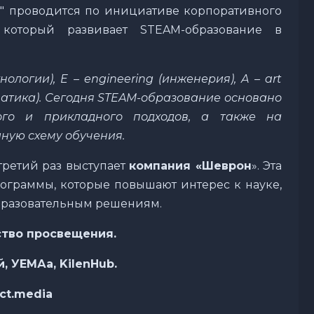
ce" проводится по инициативе корпоративного
оторый развивает STEAM-образование в
хнологии
), E – engineering (
инженерия
), A – art
атика
).
Сегодня STEAM-образование основано
го и прикладного подходов, а также на
иную схему обучения.
третий раз выступает
компания «Шеврон
». Эта
граммы, которые повышают интерес к науке,
бразовательным решениям.
тво просвещения.
 УЕМАа, KilenHub.
ct.media