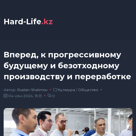
Hard-Life
.kz
Вперед, к прогрессивному
будущему и безотходному
производству и переработке
Автор:
Ruslan-Shalimov
Культура
/
Общество
04-сен-2024, 15:13
0