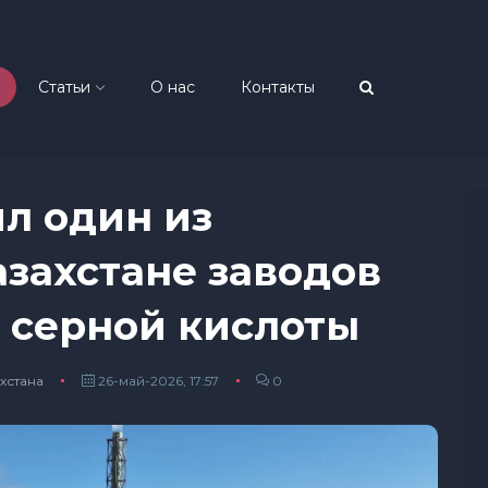
Статьи
О нас
Контакты
л один из
захстане заводов
 серной кислоты
хстана
26-май-2026, 17:57
0