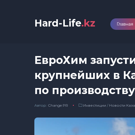
Hard-Life
.kz
Главная
ЕвроХим запусти
крупнейших в Ка
по производству
Автор:
Сhange PR
Инвестиции
/
Новости Каза