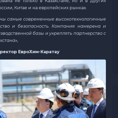
вана не только в Казахстане, но и в других
оссии, Китае и на европейских рынках.
аны самые современные высокотехнологичные
ство и безопасность. Компания намерена и
зводственной базы и укреплять партнерство с
стана»,
иректор ЕвроХим-Каратау