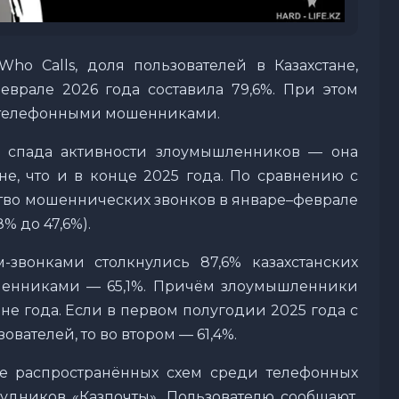
o Calls, доля пользователей в Казахстане,
еврале 2026 года составила 79,6%. При этом
с телефонными мошенниками.
ь спада активности злоумышленников — она
не, что и в конце 2025 года. По сравнению с
тво мошеннических звонков в январе–феврале
8% до 47,6%).
-звонками столкнулись 87,6% казахстанских
шенниками — 65,1%. Причём злоумышленники
не года. Если в первом полугодии 2025 года с
вателей, то во втором — 61,4%.
ее распространённых схем среди телефонных
дников «Казпочты». Пользователю сообщают,