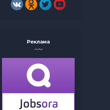
Реклама
TikTok представляет TikTok Now
— новый функционал для
творчества и общения