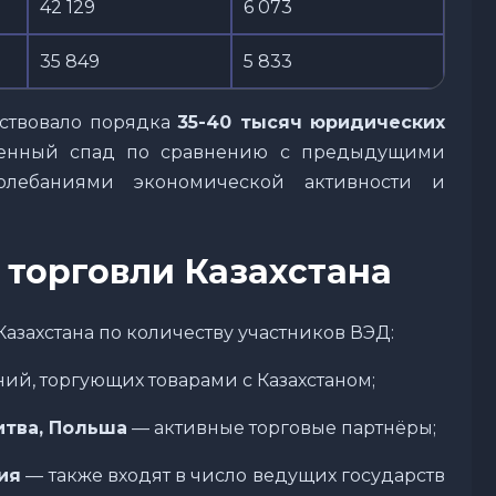
42 129
6 073
35 849
5 833
аствовало порядка
35-40 тысяч юридических
еренный спад по сравнению с предыдущими
олебаниями экономической активности и
 торговли Казахстана
захстана по количеству участников ВЭД:
ий, торгующих товарами с Казахстаном;
итва, Польша
— активные торговые партнёры;
ия
— также входят в число ведущих государств