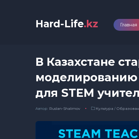
Hard-Life
.kz
Главная
В Казахстане ста
моделированию 
для STEM учите
Автор:
Ruslan-Shalimov
Культура
/
Образова