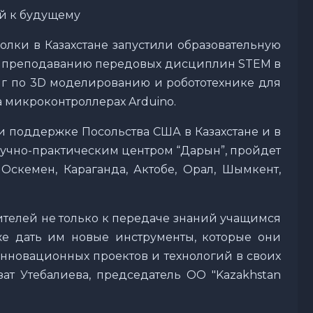
ей к будущему
олки в Казахстане запустили образовательную
к преподаванию передовых дисциплин STEM в
инг по 3D моделированию и робототехнике для
а микроконтроллерах Arduino.
и поддержке Посольства США в Казахстане и в
аучно-практическим центром “Дарын”, пройдет
 Оскемен, Караганда, Актобе, Орал, Шымкент,
чителей не только к передаче знаний учащимся
же дать им новые инструменты, которые они
инновационных проектов и технологий в своих
зат Утебалиева, председатель ОО "Kazakhstan