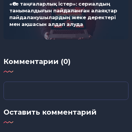
«Өте таңғаларлық істер»: сериалдың
танымалдығын пайдаланған алаяқтар
пайдаланушылардың жеке деректері
мен ақшасын алдап алуда
Комментарии (0)
Оставить комментарий