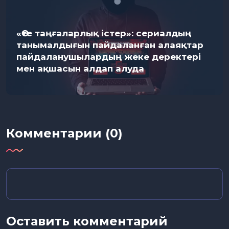
«Өте таңғаларлық істер»: сериалдың
танымалдығын пайдаланған алаяқтар
пайдаланушылардың жеке деректері
мен ақшасын алдап алуда
Комментарии (0)
Оставить комментарий