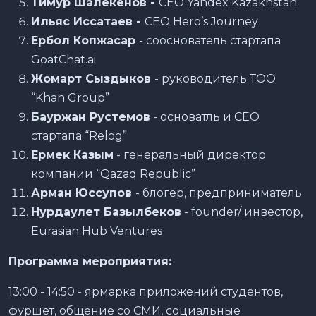
Тимур Шалекенов -
CEO Yandex Kazakhstan
Ильяс Иссатаев -
CEO Hero’s Journey
Ербол Копжасар
- сооснователь стартапа
GoatСhat.ai
Жомарт Сыздыков
- руководитель ТОО
“Khan Group”
Бауржан Рустемов
- основатль и СЕО
стартапа “Relog”
Ермек Казым
- генеральный директор
компании “Qazaq Republic”
Арман Юссупов
- блогер, предприниматель
Нурдаулет Базылбеков
- founder/ инвестор,
Eurasian Hub Ventures
Программа мероприятия:
13:00 - 14:50 - ярмарка приложений студентов,
фуршет, общение со СМИ, социальные