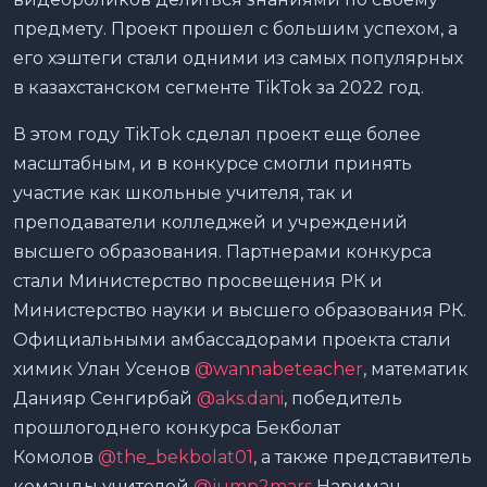
предмету. Проект прошел с большим успехом, а
его хэштеги стали одними из самых популярных
в казахстанском сегменте TikTok за 2022 год.
В этом году TikTok сделал проект еще более
масштабным, и в конкурсе смогли принять
участие как школьные учителя, так и
преподаватели колледжей и учреждений
высшего образования. Партнерами конкурса
стали Министерство просвещения РК и
Министерство науки и высшего образования РК.
Официальными амбассадорами проекта стали
химик Улан Усенов
@wannabeteacher
, математик
Данияр Сенгирбай
@aks.dani
,
победитель
прошлогоднего конкурса Бекболат
Комолов
@the_bekbolat01
, а также представитель
команды учителей
@jump2mars
Нариман