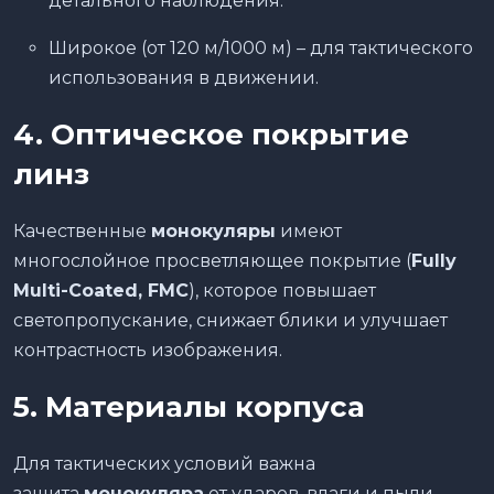
детального наблюдения.
Широкое (от 120 м/1000 м) – для тактического
использования в движении.
4. Оптическое покрытие
линз
Качественные
монокуляры
имеют
многослойное просветляющее покрытие (
Fully
Multi-Coated, FMC
), которое повышает
светопропускание, снижает блики и улучшает
контрастность изображения.
5. Материалы корпуса
Для тактических условий важна
защита
монокуляра
от ударов, влаги и пыли.