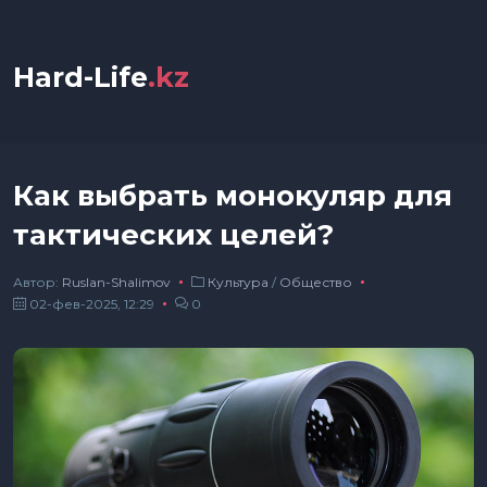
Hard-Life
.kz
Как выбрать монокуляр для
тактических целей?
Автор:
Ruslan-Shalimov
Культура
/
Общество
02-фев-2025, 12:29
0