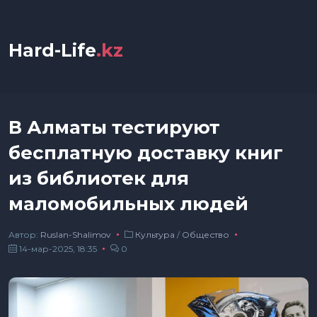
Hard-Life
.kz
В Алматы тестируют
бесплатную доставку книг
из библиотек для
маломобильных людей
Автор:
Ruslan-Shalimov
Культура
/
Общество
14-мар-2025, 18:35
0