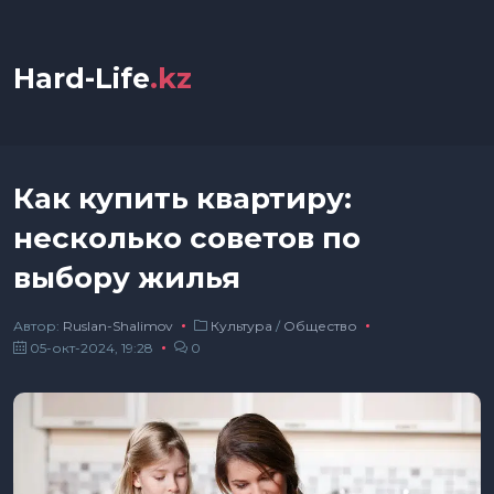
Hard-Life
.kz
Как купить квартиру:
несколько советов по
выбору жилья
Автор:
Ruslan-Shalimov
Культура
/
Общество
05-окт-2024, 19:28
0