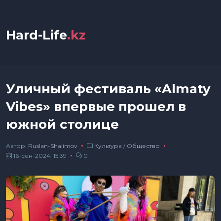
Hard-Life
.kz
Уличный фестиваль «Almaty
Vibes» впервые прошел в
южной столице
Автор:
Ruslan-Shalimov
Культура
/
Общество
16-сен-2024, 15:39
0