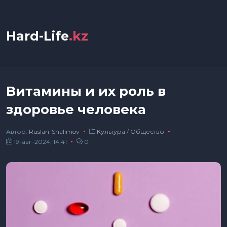
Hard-Life
.kz
Витамины и их роль в
здоровье человека
Автор:
Ruslan-Shalimov
Культура
/
Общество
19-авг-2024, 14:41
0