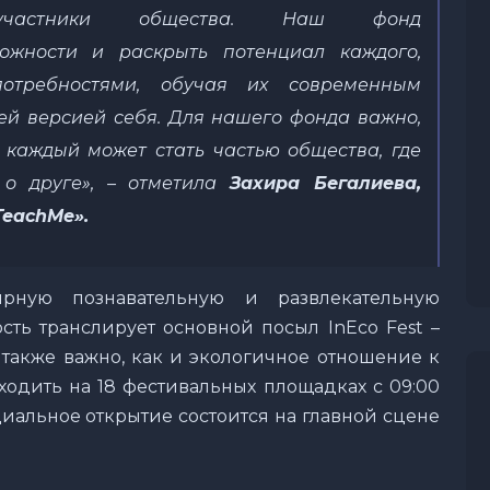
астники общества
.
Наш фонд
ожности и раскры
ть
потенциал каждого,
требностями
, обучая
их
современным
ей версией себя
. Для нашего фонда важно,
 каждый может стать частью общества, где
 о друге
»
, – отметила
Захира Бегалиева,
TeachMe»
.
рную познавательную и развлекательную
сть транслирует основной посыл InEco Fest –
 также важно, как и экологичное отношение к
ходить на 18 фестивальных площадках с 09:00
циальное открытие состоится на главной сцене