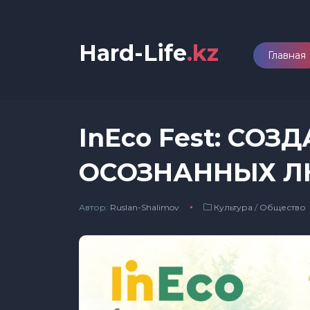
Hard-Life
.kz
Главная
InEco Fest: СО
ОСОЗНАННЫХ 
Автор:
Ruslan-Shalimov
Культура
/
Общество