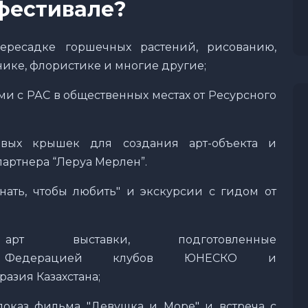
фестивале?
ересадке горшечных растений, рисованию,
нике, флористике и многие другие;
и с РАС в общественных местах от Ресурсного
овых крышек для создания арт-объекта и
партнера “Леруа Мерлен”.
нать, чтобы любить" и экскурсии с гидом от
тавки, подготовленные
ой Федерацией клубов ЮНЕСКО и
азия Казахстана;
оказ фильма "Девушка и Море" и встреча с