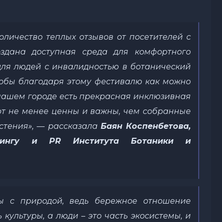
оличество теплых отзывов от посетителей с
оздана доступная среда для комфортного
 для людей с инвалидностью в ботанический
чтобы благодаря этому фестивалю как можно
 нашем городе есть прекрасная инклюзивная
орт не менее ценны и важны, чем собранные
стения»
, — рассказала
Баян Коспенбетова,
етингу и
PR
Института Ботаники и
ы с природой
, ведь
бережное отношение
 культуры, а
люди
–
это часть
э
косистемы
, и