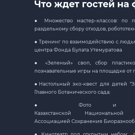
Что ждет
гостей
на 
● Множество мастер-классов: по п
раздельному сбору отходов, робототех
● Тренинг по взаимодействию с людьм
центра Фонда Булата Утемуратова
● «Зеленый» своп, сбор пластик
познавательные игры на площадке от 
●Настольный эко-квест для детей "З
Главного Ботанического сада;
● Фото и арт выс
Казахстанской Национальн
Ассоциацией Сохранения Биоразнообр
● Кинотеатр под открытым небом: п