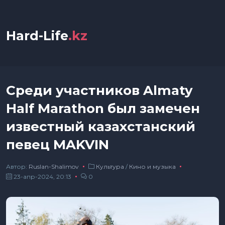
Hard-Life
.kz
Среди участников Almaty
Half Marathon был замечен
известный казахстанский
певец MAKVIN
Автор:
Ruslan-Shalimov
Культура
/
Кино и музыка
23-апр-2024, 20:13
0