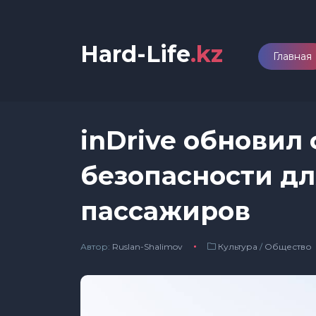
Hard-Life
.kz
Главная
inDrive обновил
безопасности дл
пассажиров
Автор:
Ruslan-Shalimov
Культура
/
Общество