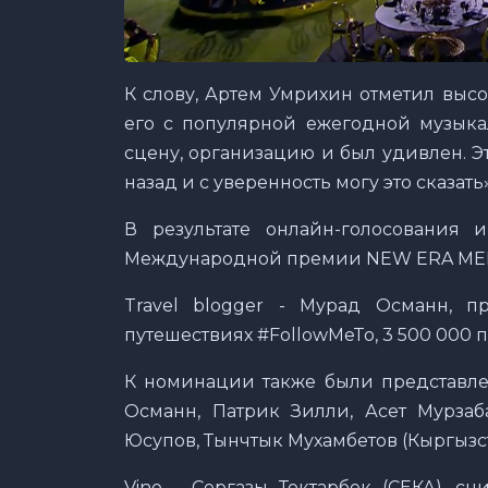
К слову, Артем Умрихин отметил высо
его с популярной ежегодной музыка
сцену, организацию и был удивлен. Эт
назад и с уверенность могу это сказать»
В результате онлайн-голосования 
Международной премии NEW ERA MED
Travel blogger - Мурад Османн, пр
путешествиях #FollowMeTo, 3 500 000
К номинации также были представлен
Османн, Патрик Зилли, Асет Мурзаба
Юсупов, Тынчтык Мухамбетов (Кыргызс
Vine – Сергазы Токтарбек (СЕКА), с