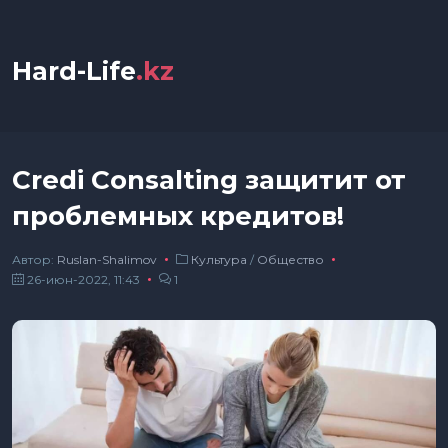
Hard-Life
.kz
Credi Consalting защитит от
проблемных кредитов!
Автор:
Ruslan-Shalimov
Культура
/
Общество
26-июн-2022, 11:43
1