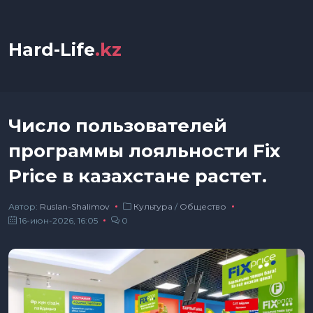
Hard-Life
.kz
Число пользователей
программы лояльности Fix
Price в казахстане растет.
Автор:
Ruslan-Shalimov
Культура
/
Общество
16-июн-2026, 16:05
0