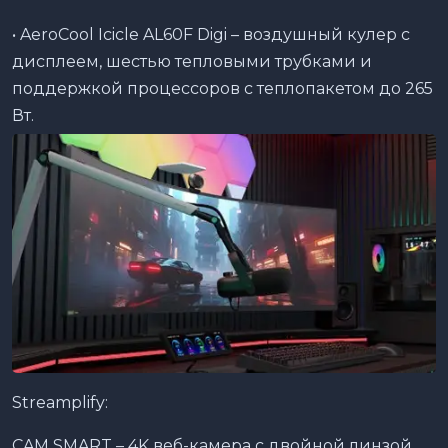
• AeroCool Icicle AL60F Digi – воздушный кулер с
дисплеем, шестью тепловыми трубками и
поддержкой процессоров с теплопакетом до 265
Вт.
Streamplify:
CAM SMART – 4K веб-камера с двойной линзой,