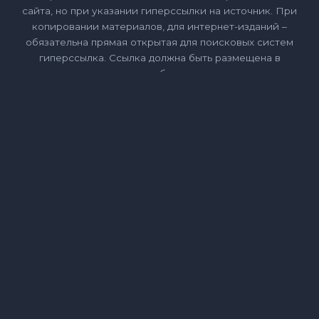
сайта, но при указании гиперссылки на источник. При
копировании материалов, для интернет-изданий –
обязательна прямая открытая для поисковых систем
гиперссылка. Ссылка должна быть размещена в
независимости от полного либо частичного использования
материалов. Гиперссылка (для интернет- изданий) – должна
быть размещена в конце статьи.
Навверх
Об интернет-журнале Hard-Life
Hard-Life.kz это интернет-журнал, где собраны различные
статьи по психологии, отношениям, саморазвитию,
философии, эзотерике, бизнесу, стилю жизни, финансам и
культуре. Наша миссия, предоставить читателям
качественный контент, всегда опираясь на надежность
информации, которую мы создаем. Цель сайта состоит в
том, чтобы донести до людей психологию, не как науку, а