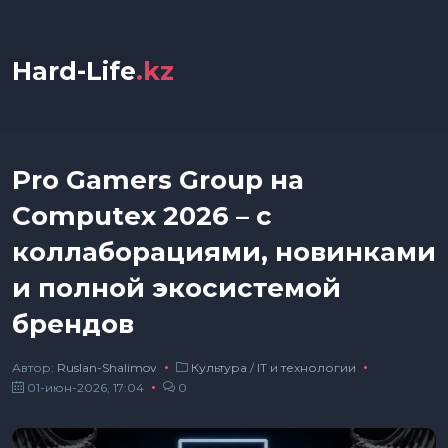
Hard-Life
.kz
Pro Gamers Group на
Computex 2026 – с
коллаборациями, новинками
и полной экосистемой
брендов
Автор:
Ruslan-Shalimov
Культура
/
IT и технологии
01-июн-2026, 17:04
0