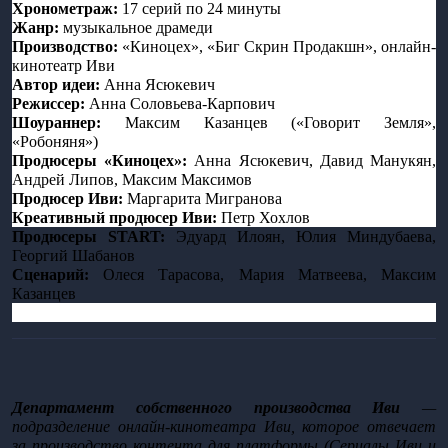
Хронометраж:
 17 серий по 24 минуты 
Жанр: 
музыкальное драмеди 
Производство:
«Киноцех», «Биг Скрин Продакшн», онлайн-
кинотеатр Иви 
Автор идеи:
 Анна Ясюкевич 
Режиссер:
Анна Соловьева-Карпович 
Шоураннер:
 Максим Казанцев («Говорит Земля», 
«Робоняня»)
Продюсеры «Киноцех»: 
Анна Ясюкевич, Давид Манукян, 
Андрей Липов, Максим Максимов
Продюсер Иви: 
Маргарита Мигранова
Креативный продюсер Иви: 
Петр Хохлов
Продюсеры START: 
Эдуард Илоян, Юлия Миндубаева, 
Георгий Шабанов
Сценарий:
 Олеся Тарасова, Мария Матвеева, Максим 
Казанцев 
Департамент собственного производства Иви
 — 
подразделение онлайн-кинотеатра Иви, которое отвечает 
за производство контента для платформы (Сериалы Иви и 