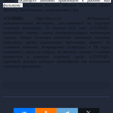
Также 
«Киноцех» активно привлекает к работе над 
фильмами 
популярных блогеров (Милана Хаметова, Давид 
Манукян, Влад Кобяков, семья Кукояки и др). 
«СОЛНЦЕ»
https://sun-tv.ru/
 — федеральный 
развлекательный телеканал, рассчитанный на широкую 
семейную аудиторию. По итогам 2025 года «СОЛНЦЕ» 
подтвердил статус самого быстрорастущего телеканала 
страны. Канал системно отвечает ключевым трендам 
индустрии: росту совместного просмотра, запросу на 
семейный контент, возвращению аудитории к ТВ через 
анимацию и спросу на добрые, жизненные сериалы. Создавая 
безопасную и лояльную семейную среду, «СОЛНЦЕ» 
укрепляет позиции ведущего медиабренда для осознанного 
семейного просмотра.