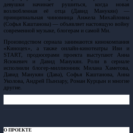
девушки начинает рушиться, когда новая 
возлюбленная её отца (Давид Манукян) — 
принципиальная чиновница Анжела Михайловна 
(Софья Каштанова) — объявляет настоящую войну 
современной музыке, блогерам и самой Ми.
Производством сериала занимаются кинокомпания 
«Киноцех», а также онлайн-кинотеатры Иви и 
START, продюсерами проекта выступают Анна 
Ясюкевич и Давид Манукян. Роли в сериале 
исполнили блогер-миллионник Милана Хаметова, 
Давид Манукян (Дава), Софья Каштанова, Анна 
Уколова, Андрей Пынзару, Роман Курцын и многие 
другие. 
О ПРОЕКТЕ 