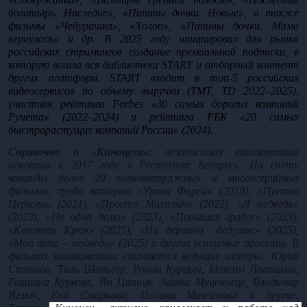
богатырь. Наследие», «Папины дочки. Новые», а также 
фильмы «Чебурашка», «Холоп», «Папины дочки. Мама 
вернулась» и др. В 2025 году инициировал для рынка 
российских стримингов создание премиальной подписки, в 
которую вошла вся библиотека START и отборный контент 
других платформ. START входит в топ-5 российских 
видеосервисов по объему выручки (TMT, TD 2022–2025), 
участник рейтинга Forbes «30 самых дорогих компаний 
Рунета» (2022–2024) и рейтинга РБК «20 самых 
быстрорастущих компаний России» (2024).
Справочно о «Киноцехе»:
 независимая кинокомпания 
основана в 2017 году в Республике Беларусь. На счету 
команды более 20 полнометражных и многосерийных 
фильмов, среди которых «Уроки Фарси» (2018), «Пустая 
Церковь» (2021), «Просто Михалыч» (2022), «Я медведь» 
(2023), «Не одна дома» (2023), «Повышая градус» (2023), 
«Капитан Крюк» (2025), «На деревню  дедушке» (2025), 
«Мой папа – медведь» (2025) и другие успешные проекты. В 
фильмах кинокомпании снимаются ведущие актеры: Юрий 
Стоянов, Тиль Швайгер, Роман Курцын, Максим Лагашкин, 
Равшана Куркова, Ян Цапник, Агата Муцениеце, Владимир 
Яглыч, Ева Смирнова, Полина Максимова и другие. 