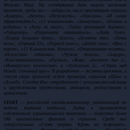
Фильмы Иви). На сегодняшний день вышли несколько 
проектов, среди них — лидеры по числу просмотров сериалы 
«Химера», «Везет», «Нежность», «Пансион», «И снова 
здравствуйте!», «13 клиническая», «Замерзшие», «Оливье и 
роботы» и «Хочу не могу!», «Тайна пропавшей деревни», 
«Райцентр», «Разрешите обратиться», «Лада Голд», 
«Теория больших денег», «Блеск», «Золотое дно», «Точка 
ноль», «Горький 53», «Первый класс», «Дайте шоу», «Враг у 
ворот», «13 Клиническая. Начало», «Оперативная память», 
«Искусство соблазна», «Чужие деньги», «Хирург», 
«Константинополь», «Гостья», «Жар», «Золотое дно 2», 
«Интересное положение» и «Художник 2», «Страх над 
Невой: Огненный круг». В разработке — десятки проектов, а 
совсем скоро зрителей ждут премьеры сериалов «Шик» и 
«Холод». Сегодня Иви сотрудничает с лучшими российскими 
и зарубежными продюсерами, авторами, режиссерами и 
артистами.
START 
— российский онлайн-кинотеатр, работающий по 
модели платной подписки. Лидер в производстве 
собственного (оригинального) контента — выпустил более 
180 оригинальных фильмов и сериалов. Среди них 
суперуспешные «Слово пацана. Кровь на асфальте», 
«Содержанки», «Вампиры средней полосы», «Последний 