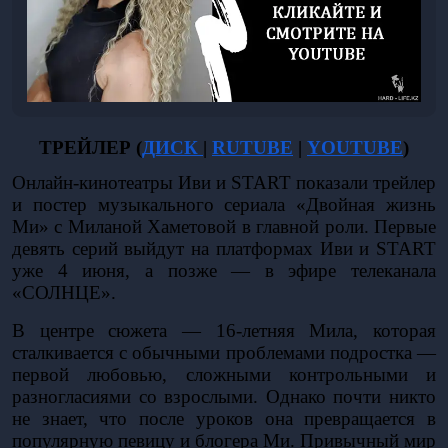
ТРЕЙЛЕР (
ДИСК 
| 
RUTUBE
 | 
YOUTUBE
)
Онлайн-кинотеатры Иви и START показали трейлер 
и постер музыкального сериала «Двойная жизнь 
Ми» с Миланой Хаметовой в главной роли. Первые 
девять серий выйдут на платформах Иви и START 
уже 4 июня, а позже — в эфире телеканала 
«СОЛНЦЕ». 
В центре сюжета — 16-летняя Мила, которая 
сталкивается с обычными проблемами подростка — 
первой любовью, сложными контрольными и 
разногласиями со взрослыми. Однако почти никто 
не знает, что после уроков она превращается в 
популярную певицу и блогера Ми. Привычный мир 