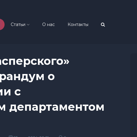
Статьи
О нас
Контакты
асперского»
рандум о
и с
м департаментом