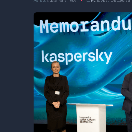
Автор:
Ruslan-Shalimov
Культура
/
Общество