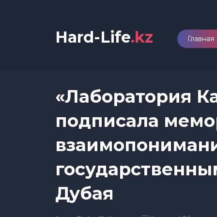
Hard-Life
.kz
Главная
«Лаборатория К
подписала мемо
взаимопонимани
государственны
Дубая