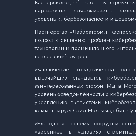
Касперского», обе стороны стремятс
партнёрство подчёркивает стремле
уровень кибербезопасности и доверия
Партнёрство «Лаборатории Касперск
подход к решению проблем кибербезо
технологий и промышленного интерне
всплеск киберугроз.
«Заключение сотрудничества подчё
высочайших стандартов кибербез
заинтересованных сторон. Мы в Mor
уровень осведомлённости о кибербезо
укреплению экосистемы кибербезоп
комментирует Саид Мохаммад бин Сул
«Благодаря нашему сотрудничеств
увереннее в условиях стремител