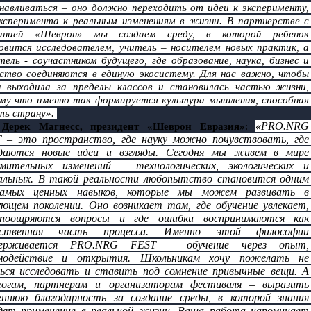
навливаться – оно должно переходить от идеи к эксперименту, 
ксперимента к реальным изменениям в жизни. В партнерстве с 
анией «Шеврон» мы создаем среду, в которой ребенок 
овится исследователем, учитель – носителем новых практик, а 
тель - соучастником будущего, где образование, наука, бизнес и 
ство соединяются в единую экосистему. Для нас важно, чтобы 
а выходила за пределы классов и становилась частью жизни, 
му что именно так формируется культура мышления, способная 
ть страну». 
«PRO.NRG 
Дерек Магнесс, президент «Шеврон Евразия»
: 
 – это пространство, где науку можно почувствовать, где 
аются новые идеи и взгляды. Сегодня мы живем в мире 
мительных изменений – технологических, экологических и 
альных. В такой реальности любопытство становится одним 
самых ценных навыков, которые мы можем развивать в 
ующем поколении. Оно возникает там, где обучение увлекает, 
поощряются вопросы и где ошибки воспринимаются как 
ественная часть процесса. Именно этой философии 
держивается PRO.NRG FEST – обучение через опыт, 
модействие и открытия. Школьникам хочу пожелать не 
ься исследовать и ставить под сомнение привычные вещи. А 
гогам, партнерам и организаторам фестиваля – выразить 
еннюю благодарность за создание среды, в которой знания 
дят применение в реальной жизни. Ваша работа напоминает 