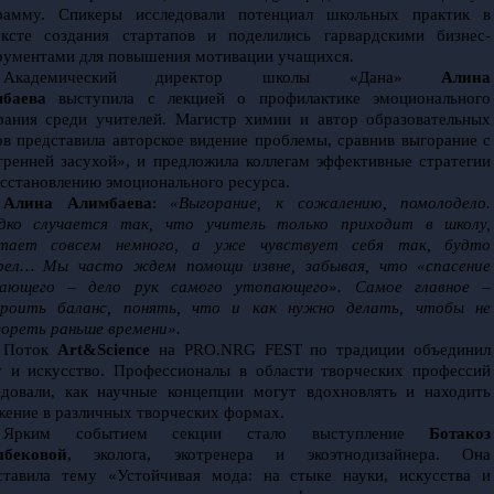
рамму. Спикеры исследовали потенциал школьных практик в 
ексте создания стартапов и поделились гарвардскими бизнес-
рументами для повышения мотивации учащихся.
Академический директор школы «Дана» 
Алина 
баева
 выступила с лекцией о профилактике эмоционального 
рания среди учителей. Магистр химии и автор образовательных 
ов представила авторское видение проблемы, сравнив выгорание с 
тренней засухой», и предложила коллегам эффективные стратегии 
осстановлению эмоционального ресурса.
Алина Алимбаева
: 
«Выгорание, к сожалению, помолодело. 
дко случается так, что учитель только приходит в школу, 
тает совсем немного, а уже чувствует себя так, будто 
рел… Мы часто ждем помощи извне, забывая, что «спасение 
ающего – дело рук самого утопающего». Самое главное – 
роить баланс, понять, что и как нужно делать, чтобы не 
гореть раньше времени».
Поток 
Art&Science
 на PRO.NRG FEST по традиции объединил 
у и искусство. Профессионалы в области творческих профессий 
едовали, как научные концепции могут вдохновлять и находить 
жение в различных творческих формах.
Ярким событием секции стало выступление 
Ботакоз 
бековой
, эколога, экотренера и экоэтнодизайнера. Она 
ставила тему «Устойчивая мода: на стыке науки, искусства и 