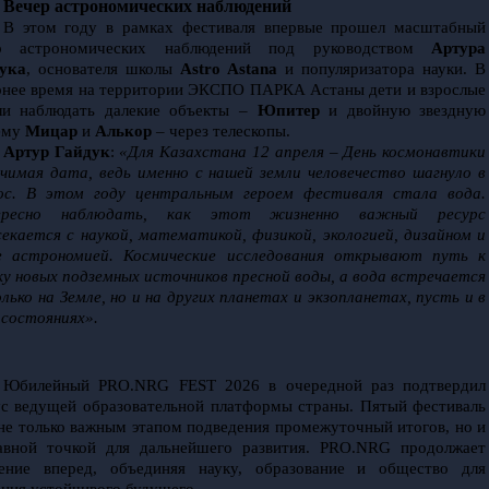
Вечер астрономических наблюдений
В этом году в рамках фестиваля впервые прошел масштабный 
р астрономических наблюдений под руководством 
Артура 
ука
, основателя школы 
Astro Astana 
и популяризатора науки. В 
рнее время на территории ЭКСПО ПАРКА Астаны дети и взрослые 
ли наблюдать далекие объекты – 
Юпитер
 и двойную звездную 
ему 
Мицар
 и 
Алькор
 – через телескопы. 
Артур Гайдук
: 
«Для Казахстана 12 апреля – День космонавтики 
ачимая дата, ведь именно с нашей земли человечество шагнуло в 
ос. В этом году центральным героем фестиваля стала вода. 
ересно наблюдать, как этот жизненно важный ресурс 
секается с наукой, математикой, физикой, экологией, дизайном и 
 астрономией. Космические исследования открывают путь к 
ку новых подземных источников пресной воды, а вода встречается 
лько на Земле, но и на других планетах и экзопланетах, пусть и в 
 состояниях». 
Юбилейный PRO.NRG FEST 2026 в очередной раз подтвердил 
ус ведущей образовательной платформы страны. Пятый фестиваль 
 не только важным этапом подведения промежуточный итогов, но и 
авной точкой для дальнейшего развития. PRO.NRG продолжает 
ение вперед, объединяя науку, образование и общество для 
ания устойчивого будущего.