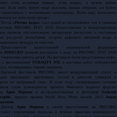
тнее: есть исходные данные, есть вопрос, и нужно найти 
ние. Если люди будут чаще мыслить таким образом, им будет 
е справляться с жизненными ситуациями. Тогда мир, возможно, 
жется им чуть-чуть проще».
Поток 
«Ритмы воды»
 стал одной из центральных тем и главным 
еством PRO.NRG FEST 2026. Казахстанские и международные 
еры провели обстоятельную экспертную дискуссию о состоянии 
ых ресурсов республики, остром дефиците питьевой воды и 
вационных методах ее очистки.
Представители казахстанской национальной федерации 
ов 
ЮНЕСКО
 решили рассказать о воде на PRO.NRG FEST 2026 
з творческие работы детей. На фестивале были представлены инфо-
д с эко-кампанией 
TURAQTY JOL
 и выставка работ победителей 
урса, посвященных таянию ледников. 
Научный фестиваль PRO.NRG имеет международный статус и 
одно приглашает зарубежных гостей в качестве спикеров и 
ертов по выбранной теме. В этом году специальными гостями 
иваля стали руководитель проекта Финского водного форума 
ор 
Арво Нерман
 и исследовательница и фотограф 
National 
raphic
, лауреат премии World Press Photo Awards 2023 
Ануш 
джанян
.
Доктор 
Арво Нерман
 в своем выступлении на PRO.NRG 
ставил современные подходы и лучшие практики комплексного 
вления водными ресурсами, а также обозначил перспективы 