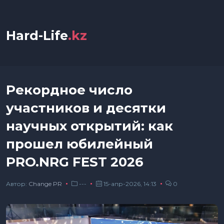
Hard-Life
.kz
Рекордное число
участников и десятки
научных открытий: как
прошел юбилейный
PRO.NRG FEST 2026
Автор:
Сhange PR
---
15-апр-2026, 14:13
0