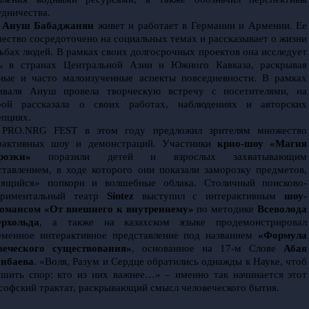
удничества.
Ануш Бабаджанян
 живет и работает в Германии и Армении. Ее 
чество сосредоточено на социальных темах и рассказывает о жизни 
дьбах людей. В рамках своих долгосрочных проектов она исследует 
ь в странах Центральной Азии и Южного Кавказа, раскрывая 
ные и часто малоизученные аспекты повседневности. В рамках 
иваля Ануш провела творческую встречу с посетителями, на 
рой рассказала о своих работах, наблюдениях и авторских 
епциях.
PRO.NRG FEST в этом году предложил зрителям множество 
рактивных шоу и демонстраций. Участники 
крио-шоу «Магия 
розки»
 поразили детей и взрослых захватывающим 
ставлением, в ходе которого они показали заморозку предметов, 
ящийся» попкорн и волшебные облака. Столичный поисково-
ериментальный театр 
Sintez
 выступил с интерактивным 
шоу-
омансом «От внешнего к внутреннему»
 по методике 
Всеволода 
рхольда
, а также на казахском языке продемонстрировал 
еменное интерактивное представление под названием 
«Формула 
веческого существования»
, основанное на 17-м Слове 
Абая 
нбаева
. «Воля, Разум и Сердце обратились однажды к Науке, чтоб 
ешить спор: кто из них важнее…» – именно так начинается этот 
софский трактат, раскрывающий смысл человеческого бытия.