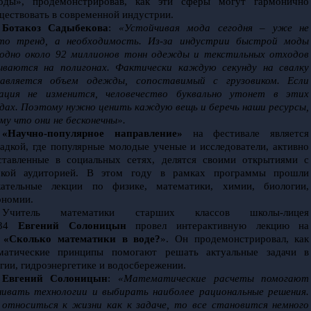
оды», продемонстрировав, как эти сферы могут гармонично 
ществовать в современной индустрии.
Ботакоз Садыбекова
: 
«Устойчивая мода сегодня – уже не 
то тренд, а необходимость. Из-за индустрии быстрой моды 
одно около 92 миллионов тонн одежды и текстильных отходов 
ываются на полигонах. Фактически каждую секунду на свалку 
авляется объем одежды, сопоставимый с грузовиком. Если 
ация не изменится, человечество буквально утонет в этих 
дах. Поэтому нужно ценить каждую вещь и беречь наши ресурсы, 
му что они не бесконечны». 
«Научно-популярное направление»
 на фестивале является 
адкой, где популярные молодые ученые и исследователи, активно 
ставленные в социальных сетях, делятся своими открытиями с 
кой аудиторией. В этом году в рамках программы прошли 
кательные лекции по физике, математики, химии, биологии, 
ономии. 
Учитель математики старших классов школы-лицея 
34 
Евгений Солоницын
 провел интерактивную лекцию на 
 
«Сколько математики в воде?
». Он продемонстрировал, как 
матические принципы помогают решать актуальные задачи в 
огии, гидроэнергетике и водосбережении.
Евгений Солоницын
: 
«Математические расчеты помогают 
нивать технологии и выбирать наиболее рациональные решения. 
 относиться к жизни как к задаче, то все становится немного 