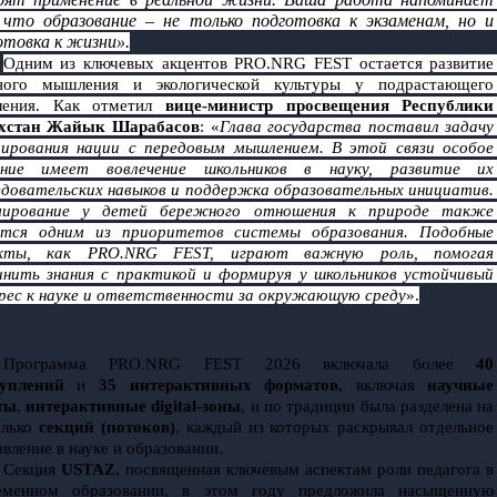
 что образование – не только подготовка к экзаменам, но и 
отовка к жизни».
Одним из ключевых акцентов PRO.NRG FEST остается развитие 
ного мышления и экологической культуры у подрастающего 
ления. Как отметил 
вице-министр просвещения Республики 
хстан Жайык Шарабасов
: «
Глава государства поставил задачу 
ирования нации с передовым мышлением. В этой связи особое 
ение имеет вовлечение школьников в науку, развитие их 
едовательских навыков и поддержка образовательных инициатив. 
ирование у детей бережного отношения к природе также 
ется одним из приоритетов системы образования. Подобные 
кты, как PRO.NRG FEST, играют важную роль, помогая 
инить знания с практикой и формируя у школьников устойчивый 
рес к науке и ответственности за окружающую среду
».
Программа PRO.NRG FEST 2026 включала более 
40 
уплений
 и 
35 интерактивных форматов
, включая 
научные 
ты
, 
интерактивные digital-зоны
, и по традиции была разделена на 
лько 
секций (потоков)
, каждый из которых раскрывал отдельное 
вление в науке и образовании.
Секция 
USTAZ
, посвященная ключевым аспектам роли педагога в 
еменном образовании, в этом году предложила насыщенную 