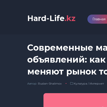
Hard-Life
.kz
Главная
Современные м
объявлений: ка
меняют рынок т
Автор:
Ruslan-Shalimov
Культура
/
Интернет