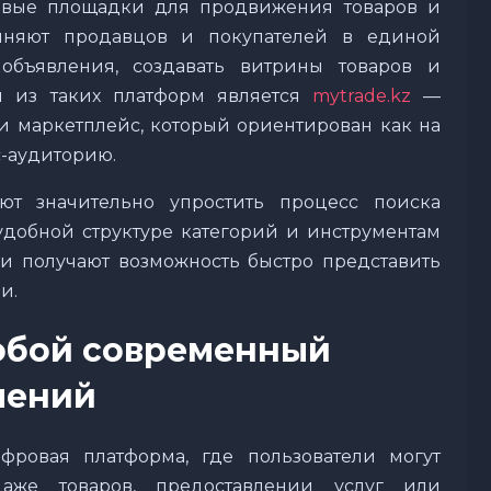
вые площадки для продвижения товаров и
диняют продавцов и покупателей в единой
объявления, создавать витрины товаров и
й из таких платформ является
mytrade.kz
—
 маркетплейс, который ориентирован как на
с-аудиторию.
ют значительно упростить процесс поиска
удобной структуре категорий и инструментам
и получают возможность быстро представить
и.
собой современный
лений
ровая платформа, где пользователи могут
аже товаров, предоставлении услуг или