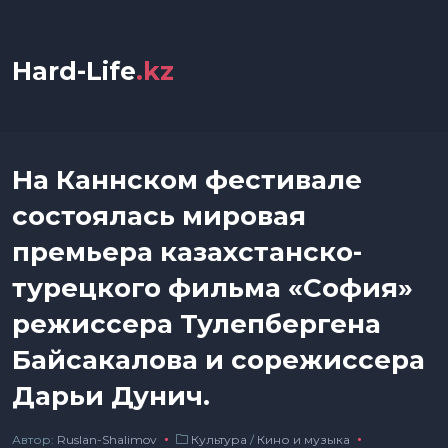
Hard-Life
.kz
На Каннском фестивале
состоялась мировая
премьера казахстанско-
турецкого фильма «София»
режиссера Тулепбергена
Байсакалова и сорежиссера
Дарьи Дунич.
Автор:
Ruslan-Shalimov
Культура
/
Кино и музыка