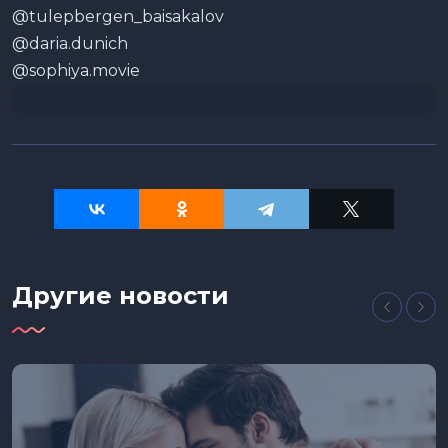
@tulepbergen_baisakalov
@daria.dunich
@sophiya.movie
Другие новости