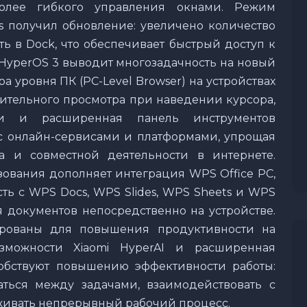
более гибкого управления окнами. Режим
ies получил обновление: увеличено количество
ь в Dock, что обеспечивает быстрый доступ к
 HyperOS 3 выводит многозадачность на новый
 уровня ПК (PC-Level Browser) на устройствах
рительного просмотра при наведении курсора,
 и расширенная панель инструментов
с онлайн-сервисами и платформами, упрощая
а и совместной деятельности в интернете.
вания дополняет интеграция WPS Office PC,
ь с WPS Docs, WPS Slides, WPS Sheets и WPS
 документов непосредственно на устройстве.
рованы для повышения продуктивности на
возможности Xiaomi HyperAI и расширенная
обствуют повышению эффективности работы:
аться между задачами, взаимодействовать с
живать непрерывный рабочий процесс.