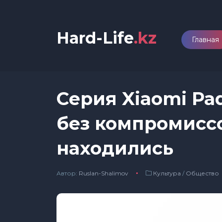
Hard-Life
.kz
Главная
Серия Xiaomi Pa
без компромиссо
находились
Автор:
Ruslan-Shalimov
Культура
/
Общество