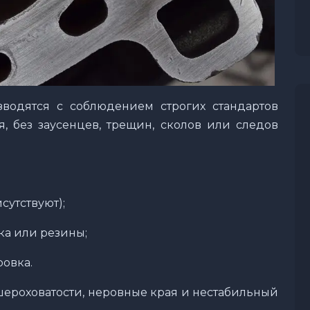
зводятся с соблюдением строгих стандартов
я, без заусенцев, трещин, сколов или следов
сутствуют);
ка или резины;
овка.
шероховатости, неровные края и нестабильный