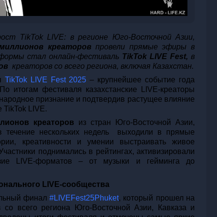
ст TikTok LIVE: в регионе Юго-Восточной Азии,
 миллионов креаторов
провели прямые эфиры в
тформы стал онлайн-фестиваль
TikTok LIVE Fest,
в
нов
креаторов со всего региона, включая Казахстан.
ся
TikTok
LIVE Fest 2025
– крупнейшее событие года
По итогам фестиваля казахстанские LIVE-креаторы
ународное признание и подтвердив растущее влияние
 TikTok LIVE.
лионов креаторов
из стран Юго-Восточной Азии,
в течение нескольких недель выходили в прямые
ории, креативности и умении выстраивать живое
Участники поднимались в рейтингах, активизировали
азие LIVE-форматов – от музыки и гейминга до
ионального LIVE-сообщества
альный финал
#LIVEFest25Phuket
, который прошел на
 со всего региона Юго-Восточной Азии, Кавказа и