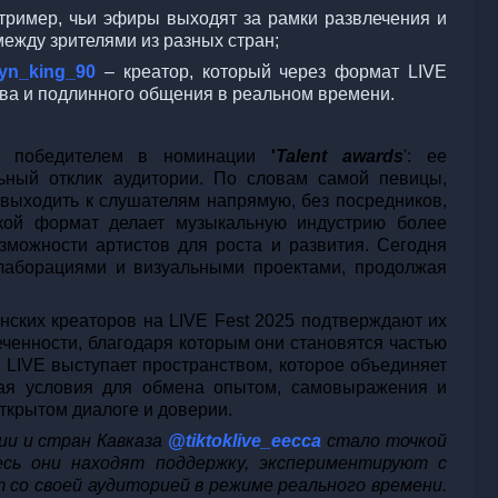
тример, чьи эфиры выходят за рамки развлечения и
ежду зрителями из разных стран;
yn_king_90
– креатор, который через формат LIVE
ва и подлинного общения в реальном времени.
ла победителем в номинации
'
Talent awards
': ее
ный отклик аудитории. По словам самой певицы,
ыходить к слушателям напрямую, без посредников,
акой формат делает музыкальную индустрию более
можности артистов для роста и развития. Сегодня
лаборациями и визуальными проектами, продолжая
анских креаторов на LIVE Fest 2025 подтверждают их
ченности, благодаря которым они становятся частью
k LIVE выступает пространством, которое объединяет
вая условия для обмена опытом, самовыражения и
ткрытом диалоге и доверии.
и и стран Кавказа
@tiktoklive_eecca
стало точкой
есь они находят поддержку, экспериментируют с
со своей аудиторией в режиме реального времени.