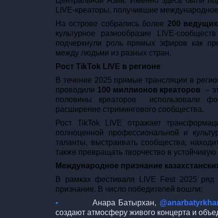
Центральной Азии. Именно здесь были по
LIVE-креаторы, получившие международное
На острове собрались более
200 ведущих
культурное разнообразие LIVE-сообществ
подчеркнули роль прямых эфиров как пр
между людьми из разных стран.
Рост TikTok LIVE в регионе
В течение 2025 прямые трансляции в регио
проводили
100 миллионов креаторов
– э
половины креаторов использовали фор
расширение стримингового сообщества.
Рост TikTok LIVE отражает трансформа
полноценной профессиональной и культур
таланты, выстраивать сообщества, находи
также превращать творчество в устойчивую 
Международное признание казахстанских
В рамках фестиваля LIVE Fest 2025 ряд 
признание. В число победителей вошли:
•
Анара Батырхан,
@anarbatyrkha
создают атмосферу живого концерта и объ