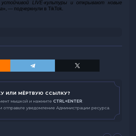
 устойчивой LIVE-культуры и открывают новые
та
», — подчеркнули в TikTok.
У ИЛИ МЁРТВУЮ ССЫЛКУ?
мент мышкой и нажмите
CTRL+ENTER
.
и отправьте уведомление Администрации ресурса.