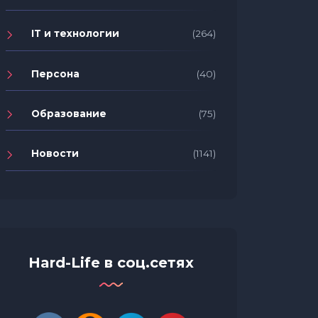
IT и технологии
(264)
Персона
(40)
От фильмов до гаджетов: какие
Отчет 
Образование
(75)
новинки чаще всего искали
как по
казахстанские пользователи
социал
Новости
(1141)
Яндекс Поиска в 2024 году
бизнес
Hard-Life в соц.сетях