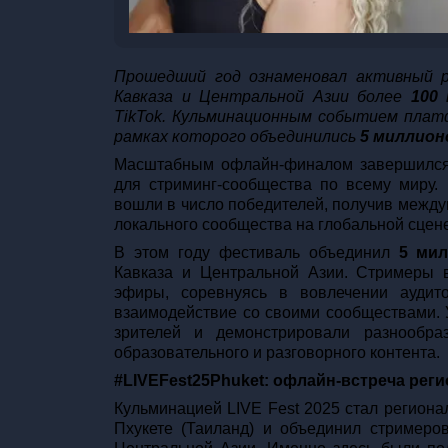
Прошедший год ознаменовал активный ро
Кавказа и Центральной Азии более
100
TikTok. Кульминационным событием пла
рамках которого объединились
5 миллио
Масштабным офлайн-финалом завершил
для стриминг-сообщества по всему миру. 
вошли в число победителей, получив межд
локального сообщества на глобальной сцене
В этом году фестиваль объединил
5 мил
Кавказа и Центральной Азии. Стримеры 
эфиры, соревнуясь в вовлечении аудит
взаимодействие со своими сообществами. 
зрителей и демонстрировали разнообр
образовательного и разговорного контента.
#LIVEFest25Phuket: офлайн-встреча рег
Кульминацией LIVE Fest 2025 стал регион
Пхукете (Таиланд) и объединил стримеров