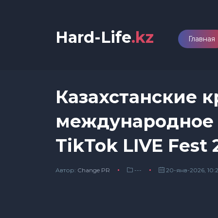
Hard-Life
.kz
Главная
Казахстанские 
международное 
TikTok LIVE Fest 
Автор:
Сhange PR
---
20-янв-2026, 10: