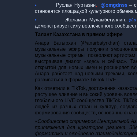
•
Руслан Нуртазин
,
@
omgdnss
– с
становятся площадкой культурного обмена м
•
Жоламан Мухамбетуллин,
@
s
демонстрирует силу вовлеченного сообщест
Талант Казахстана в прямом эфире
Анара Батырхан (@anarbatyrkhan) ста
музыкальные эфиры получили эмоциональ
музыкальные стримы позволяют артистам в
выстраивая диалог «здесь и сейчас». Т
открытой для новых имен и расширяет воз
Анара работает над новыми треками, кол
развиваться в формате TikTok LIVE.
Как отметили в TikTok, достижения казахст
растущее влияние и высокий уровень вовле
глобального LIVE-сообщества TikTok. TikTo
людей из разных стран и культур, созда
формирования сообществ, основанных на о
«
Сообщество стримеров Центральной Ази
притяжения для креаторов региона. Зд
форматами и ежедневно взаимодействуют 