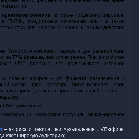
дведены итоги фестиваля и отмечены самые яркие
 признание.
 креаторов региона
, которые продемонстрировали
 в TikTok, представили локальный опыт, а также
остранства для живого общения и взаимодействия
не Юго-Восточной Азии, Кавказа и Центральной Азии
то на
77% больше
, чем годом ранее. При этом более
мат LIVE впервые, что подчеркивает активное
цию прямых эфиров – от формата развлечения к
ной среде. Здесь креаторы могут развивать свои
ть аудиторию далеко за пределами своей страны, а
карьеру.
 LIVE-креаторов
креаторов из Казахстана получили международное
n
– актриса и певица, чьи музыкальные LIVE-эфиры
единяют широкую аудиторию;