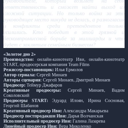
руководителе, который возьмет на себя
ответственность и сможет найти выход из
сложной ситуации. Но только война за это
руководящее место никуда не делась, а разногласия
и конфликты среди претендентов только
усилились. Кто победит в этой грязной и
бескомпромиссной борьбе за миллиарды и что
будет с заклятым семейным бизнесом?
«Золотое дно 2»
Производство:
онлайн-кинотеатр Иви, онлайн-кинотеатр
START, продюсерская компания Team Films
Режиссер-постановщик:
Илья Ермолов
Автор сериала:
Сергей Минаев
Авторы сценария
: Сергей Минаев, Дмитрий Минаев
Продюсер:
Теймур Джафаров
Креативные продюсеры:
Сергей Минаев, Вадим
Соколовский
Продюсеры START:
Эдуард Илоян, Ирина Сосновая,
Георгий Шабанов
Креативный продюсер Иви:
Александра Макарьева
Продюсер постпродакшн Иви:
Дарья Волчанская
Исполнительный продюсер Иви:
Галина Лазарева
Линейный продюсер Иви:
Вера Миколенко