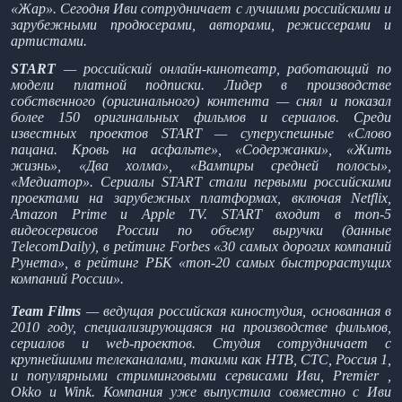
«Жар». Сегодня Иви сотрудничает с лучшими российскими и
зарубежными продюсерами, авторами, режиссерами и
артистами.
START
— российский онлайн-кинотеатр, работающий по
модели платной подписки. Лидер в производстве
собственного (оригинального) контента — снял и показал
более 150 оригинальных фильмов и сериалов. Среди
известных проектов START — суперуспешные «Слово
пацана. Кровь на асфальте», «Содержанки», «Жить
жизнь», «Два холма», «Вампиры средней полосы»,
«Медиатор». Сериалы START стали первыми российскими
проектами на зарубежных платформах, включая Netflix,
Amazon Prime и Apple TV. START входит в топ-5
видеосервисов России по объему выручки (данные
ТelecomDaily), в рейтинг Forbes «30 самых дорогих компаний
Рунета», в рейтинг РБК «топ-20 самых быстрорастущих
компаний России».
Team Films
— ведущая российская киностудия, основанная в
2010 году, специализирующаяся на производстве фильмов,
сериалов и web-проектов. Студия сотрудничает с
крупнейшими телеканалами, такими как НТВ, СТС, Россия 1,
и популярными стриминговыми сервисами Иви, Premier ,
Okko и Wink. Компания уже выпустила совместно с Иви