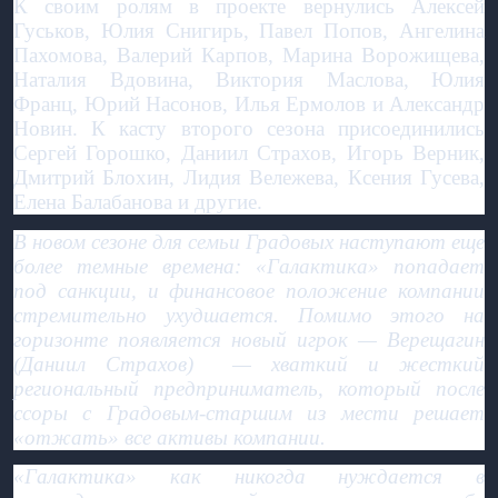
К своим ролям в проекте вернулись Алексей
Гуськов, Юлия Снигирь, Павел Попов, Ангелина
Пахомова, Валерий Карпов, Марина Ворожищева,
Наталия Вдовина, Виктория Маслова, Юлия
Франц, Юрий Насонов, Илья Ермолов и Александр
Новин. К касту второго сезона присоединились
Сергей Горошко, Даниил Страхов, Игорь Верник,
Дмитрий Блохин, Лидия Вележева, Ксения Гусева,
Елена Балабанова и другие.
В новом сезоне для семьи Градовых наступают еще
более темные времена: «Галактика» попадает
под санкции, и финансовое положение компании
стремительно ухудшается. Помимо этого на
горизонте появляется новый игрок — Верещагин
(Даниил Страхов) — хваткий и жесткий
региональный предприниматель, который после
ссоры с Градовым-старшим из мести решает
«отжать» все активы компании.
«Галактика» как никогда нуждается в