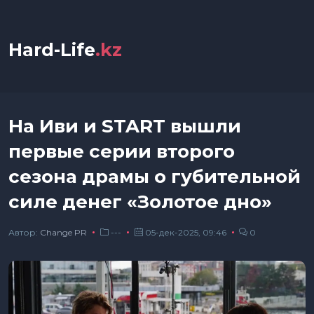
Hard-Life
.kz
На Иви и START вышли
первые серии второго
сезона драмы о губительной
силе денег «Золотое дно»
Автор:
Сhange PR
---
05-дек-2025, 09:46
0