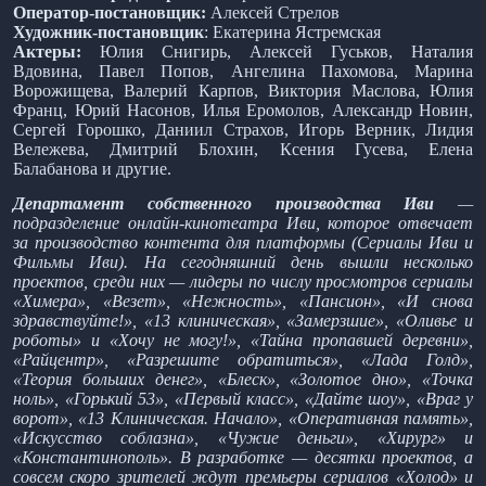
Оператор-постановщик:
Алексей Стрелов
Художник-постановщик
: Екатерина Ястремская
Актеры:
Юлия Снигирь, Алексей Гуськов, Наталия
Вдовина, Павел Попов, Ангелина Пахомова, Марина
Ворожищева, Валерий Карпов, Виктория Маслова, Юлия
Франц, Юрий Насонов, Илья Еромолов, Александр Новин,
Сергей Горошко, Даниил Страхов, Игорь Верник, Лидия
Вележева, Дмитрий Блохин, Ксения Гусева, Елена
Балабанова и другие.
Департамент собственного производства Иви
—
подразделение онлайн-кинотеатра Иви, которое отвечает
за производство контента для платформы (Сериалы Иви и
Фильмы Иви). На сегодняшний день вышли несколько
проектов, среди них — лидеры по числу просмотров сериалы
«Химера», «Везет», «Нежность», «Пансион», «И снова
здравствуйте!», «13 клиническая», «Замерзшие», «Оливье и
роботы» и «Хочу не могу!», «Тайна пропавшей деревни»,
«Райцентр», «Разрешите обратиться», «Лада Голд»,
«Теория больших денег», «Блеск», «Золотое дно», «Точка
ноль», «Горький 53», «Первый класс», «Дайте шоу», «Враг у
ворот», «13 Клиническая. Начало», «Оперативная память»,
«Искусство соблазна», «Чужие деньги», «Хирург» и
«Константинополь». В разработке — десятки проектов, а
совсем скоро зрителей ждут премьеры сериалов «Холод» и