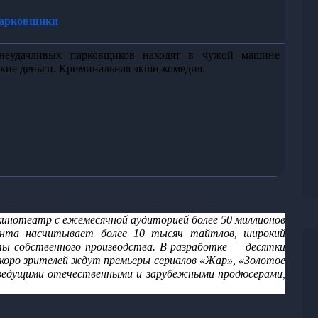
арковщики
неудачливых парковщиков находят в чужой машине 
кие деньги. Криминальная экшн-комедия.
_______________________________
-кинотеатр с ежемесячной аудиторией более 50 миллионов 
тента насчитывает более 10 тысяч тайтлов, широкий 
ты собственного производства. В разработке — десятки 
коро зрителей ждут премьеры сериалов «Жар», «Золотое 
 ведущими отечественными и зарубежными продюсерами, 