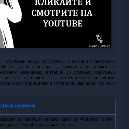
 отличный повод погрузиться в истории о честных и 
борку фильмов на Иви, где мужчины сталкиваются с 
емальных жизненных ситуаций до сложных моральных 
евают страх, борются с внутренними и внешними 
ность своим принципам и готовность защищать тех, кого 
р.Новые времена
ыходит на свободу, отсидев срок за убийство своего 
ого врага. Сын убитого жаждет мести.