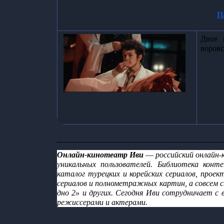
П
Двое 
воровс
_________________________________
Онлайн-кинотеатр Иви 
—
 российский онлайн
уникальных пользователей. Библиотека кон
каталог турецких и корейских сериалов, проек
сериалов и полнометражных картин, а совсем с
дно 2» и других. Сегодня Иви сотрудничает с
режиссерами и актерами.