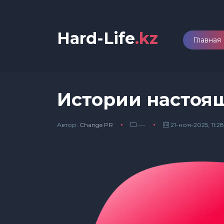
Hard-Life
.kz
Главная
Истории настоя
Автор:
Сhange PR
---
21-ноя-2025, 11:28