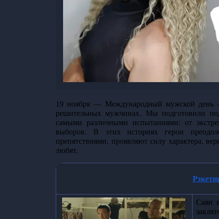
19 ноября — Международный мужской день —
решительных мужчинах. Мы подготовили под
самыми различными испытаниями: от экстр
выборов. В этих историях герои преодол
препятствиями, проявляют силу характера, вер
любят. 
Рэкети
Саян в
заклят