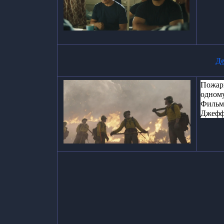
Де
Пожарн
одном
Фильм
Джефф