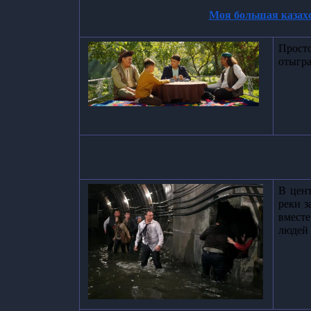
Моя большая казах
Просто
отыгра
В цент
реки з
вмест
людей 