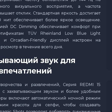
ого визуального восприятия, а частота
ышает отклик. Стандартная яркость достигает
 нит обеспечивает более яркое освещение.
ией DC Dimming обеспечивает комфорт при
ртификатам TÜV Rheinland Low Blue Light
e и Circadian-Friendly дисплей настроен на
осмотр в течение всего дня.
тывающий звук для
впечатлений
творчества и развлечений, Cерия REDMI 15
у с захватывающим звуком и более удобным
ры включают автоматический ночной режим
им красоты для селфи, чтобы создавать
ynamic Shots позволяет добавлять динамичные