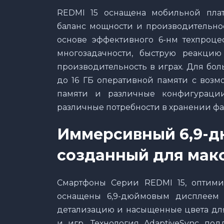
REDMI 15 оснащена мобильной плат
баланс мощности и производительнос
основе эффективного 6-нм техпроце
многозадачности, быструю реакци
производительность в играх. Для бо
до 16 ГБ оперативной памяти с воз
памяти и различные конфигурации
различные потребности в хранении фа
Иммерсивный 6,9-д
созданный для мак
Смартфоны Cерии REDMI 15, оптими
оснащены 6,9-дюймовым дисплеем 
детализацию и насыщенные цвета для
и игр. Технология AdaptiveSync под