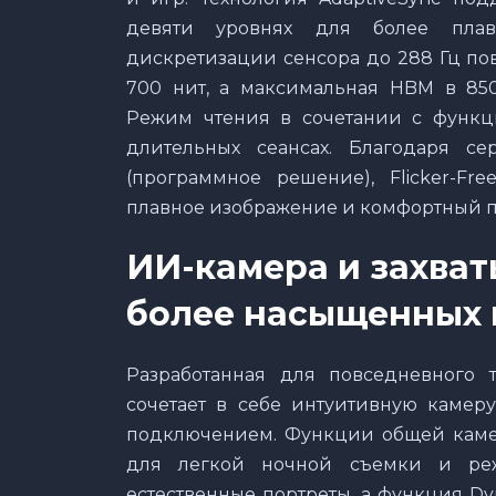
девяти уровнях для более плавн
дискретизации сенсора до 288 Гц пов
700 нит, а максимальная HBM в 850
Режим чтения в сочетании с функц
длительных сеансах. Благодаря се
(программное решение), Flicker-Fre
плавное изображение и комфортный пр
ИИ-камера и захва
более насыщенных 
Разработанная для повседневного 
сочетает в себе интуитивную камер
подключением. Функции общей каме
для легкой ночной съемки и реж
естественные портреты, а функция D