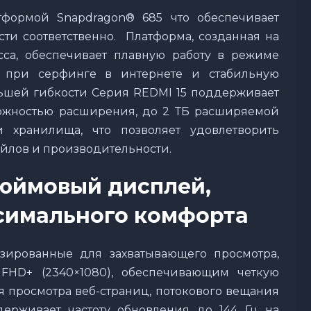
формой Snapdragon® 685 что обеспечивает
ти соответственно. Платформа, созданная на
сса, обеспечивает плавную работу в режиме
ю при серфинге в интернете и стабильную
льшей гибкости Cерия REDMI 15 поддерживает
можностью расширения, до 2 ТБ расширяемой
 хранилища, что позволяет удовлетворить
йлов и производительности.
юймовый дисплей,
симального комфорта
зированные для захватывающего просмотра,
FHD+ (2340×1080), обеспечивающим четкую
 просмотра веб-страниц, потокового вещания
держивает частоту обновления до 144 Гц на