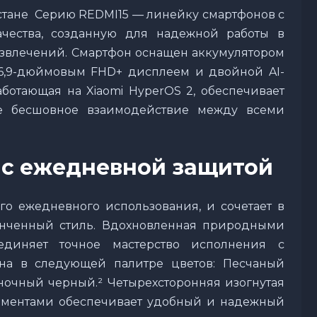
хстане Серию REDMI15 — линейку смартфонов с
чества, созданную для надежной работы в
азвлечений. Смартфон оснащен аккумулятором
 6,9-дюймовым FHD+ дисплеем и двойной AI-
аботающая на Xiaomi HyperOS 2, обеспечивает
же бесшовное взаимодействие между всеми
 с ежедневной защитой
го ежедневного использования, и сочетает в
онченный стиль. Вдохновленная природными
единяет точное мастерство исполнения с
на в следующей палитре цветов: Песчаный
очный черный.² Четырехсторонняя изогнутая
ементами обеспечивает удобный и надежный