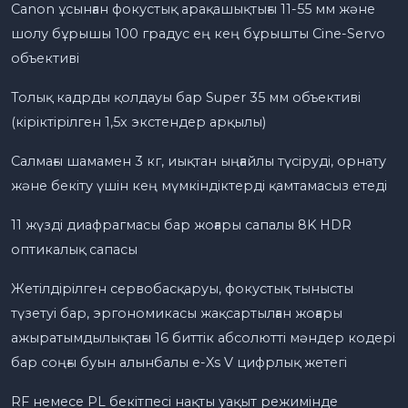
Canon ұсынған фокустық арақашықтығы 11-55 мм және
шолу бұрышы 100 градус ең кең бұрышты Cine-Servo
объективі
Толық кадрды қолдауы бар Super 35 мм объективі
(кіріктірілген 1,5x экстендер арқылы)
Салмағы шамамен 3 кг, иықтан ыңғайлы түсіруді, орнату
және бекіту үшін кең мүмкіндіктерді қамтамасыз етеді
11 жүзді диафрагмасы бар жоғары сапалы 8K HDR
оптикалық сапасы
Жетілдірілген сервобасқаруы, фокустық тынысты
түзетуі бар, эргономикасы жақсартылған жоғары
ажыратымдылықтағы 16 биттік абсолютті мәндер кодері
бар соңғы буын алынбалы e-Xs V цифрлық жетегі
RF немесе PL бекітпесі нақты уақыт режимінде