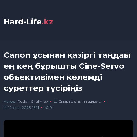
Hard-Life
.kz
Canon ұсынған қазіргі таңдағы
ең кең бұрышты Cine-Servo
объективімен көлемді
суреттер түсіріңіз
Автор:
Ruslan-Shalimov
Смартфоны и гаджеты
12-сен-2025, 15:11
0