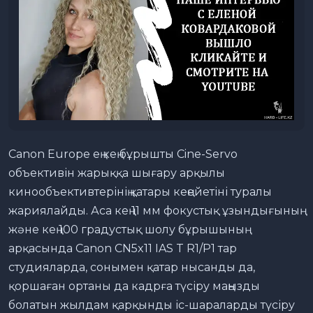
Canon Europe ең кең бұрышты Cine-Servo
объективін жарыққа шығару арқылы
кинообъективтерінің қатары кеңейетіні туралы
жариялайды. Аса кең 11 мм фокустық ұзындығының
және кең 100 градустық шолу бұрышының
арқасында Canon CN5x11 IAS T R1/P1 тар
студияларда, сонымен қатар нысанды да,
қоршаған ортаны да кадрға түсіру маңызды
болатын жылдам қарқынды іс-шараларды түсіру