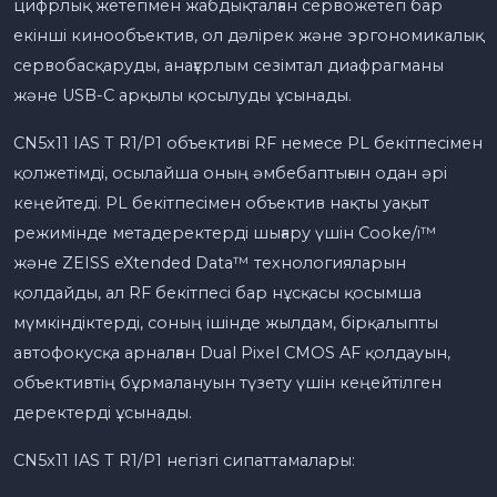
цифрлық жетегімен жабдықталған сервожетегі бар
екінші кинообъектив, ол дәлірек және эргономикалық
сервобасқаруды, анағұрлым сезімтал диафрагманы
және USB-C арқылы қосылуды ұсынады.
CN5x11 IAS T R1/P1 объективі RF немесе PL бекітпесімен
қолжетімді, осылайша оның әмбебаптығын одан әрі
кеңейтеді. PL бекітпесімен объектив нақты уақыт
режимінде метадеректерді шығару үшін Cooke/i™
және ZEISS eXtended Data™ технологияларын
қолдайды, ал RF бекітпесі бар нұсқасы қосымша
мүмкіндіктерді, соның ішінде жылдам, бірқалыпты
автофокусқа арналған Dual Pixel CMOS AF қолдауын,
объективтің бұрмалануын түзету үшін кеңейтілген
деректерді ұсынады.
CN5x11 IAS T R1/P1 негізгі сипаттамалары: