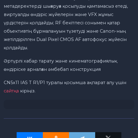
метадеректерді шығаруға қосылуды қамтамасыз етеді,
виртуалды өндіріс жүйелерін және VFX жұмыс
үрдістерін қолдайды; RF бекітпесі сонымен қатар
объективтің бұрмалануын түзетуді және Canon-ның
жетілдірілген Dual Pixel CMOS AF автофокус жүйесін
қолдайды.
Әртүрлі хабар тарату және кинематографиялық
өндіріске арналған әмбебап конструкция
CN5x11 IAS T R1/P1 туралы қосымша ақпарат алу үшін
сайтқа
кіріңіз.