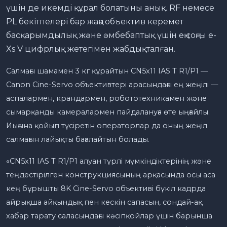
үшін де икемді құрал болатыны анық. RF немесе
PL бекітпелері бар жаңа объектив керемет
басқарымдылық және әмбебаптық үшін ең соңғы e-
Xs V цифрлық жетегімен жабдықталған.
Салмағы шамамен 3 кг құрайтын CN5x11 IAS T R1/P1 —
Canon Cine-Servo объективтері арасындағы ең жеңілі —
аспалармен, крандармен, робототехникамен және
сымарқанды камералармен пайдалануға өте ыңғайлы.
Иығына қойып түсіретін операторлар да оның жеңіл
салмағын лайықты бағалайтын болады.
«CN5x11 IAS T R1/P1 алуан түрлі мүмкіндіктерінің және
теңдестірілген конструкциясының арқасында осы аса
кең бұрышты 8K Cine-Servo объективі бүкіл кадрда
айрықша айқындық пен кескін сапасын, сондай-ақ
хабар тарату саласындағы кәсіпқойлар үшін барынша