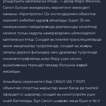
ұтқырлықты қамтамасыз етеді», — дейді Марк Фенсом,
Canon Europe өнімдерінің маркетингі жөніндегі
маманы. «Кіріктірілген 1,5x экстендерімен объектив
керемет әмбебап құралға айналады: Super 35 мм
камерасымен пайдаланғанда диапазонды кеңейтеді
немесе толық кадрлы камералармен үйлесімділікті
қамтамасыз етеді. Сондай-ақ тікелей трансляцияларда
және жаңалықтар түсірілімінде, сондай-ақ жоғары
сапалы деректі фильмдер мен драмалар түсіргенде
кинематографиялық әсер беру үшін кескін
ашықтығының тереңдігі таяздау болуына жағдай
жасайды».
Алынбалы сервожетегі бар CN5x11 IAS T R1/P1
объективі спорттық жарыстар және басқа да тікелей
эфирдегі іс-шаралар, сондай-ақ кинотүсірілім үшін
оңай бапталады. Бұл Canon шығарған жаңа буын e-Xs V