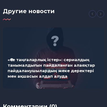
Другие новости
«Өте таңғаларлық істер»: сериалдың
танымалдығын пайдаланған алаяқтар
пайдаланушылардың жеке деректері
мен ақшасын алдап алуда
Комментарии (0)