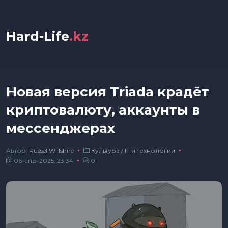
Hard-Life
.kz
Новая версия Triada крадёт
криптовалюту, аккаунты в
мессенджерах
Автор:
RussellWillshire
Культура
/
IT и технологии
06-апр-2025, 23:34
0