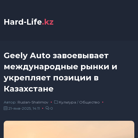
Hard-Life
.kz
Geely Auto завоевывает
международные рынки и
укрепляет позиции в
Казахстане
Автор:
Ruslan-Shalimov
Культура
/
Общество
21-янв-2025, 14:11
0