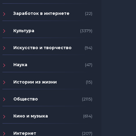
Заработок в интернете
(22)
Культура
(3379)
Искусство и творчество
(94)
Наука
(47)
Уроки кино-сложения: девять
Развив
фильмов, в которых цифры
положи
Истории из жизни
(15)
играют важную роль
сознан
Общество
(2115)
Кино и музыка
(614)
Интернет
(207)