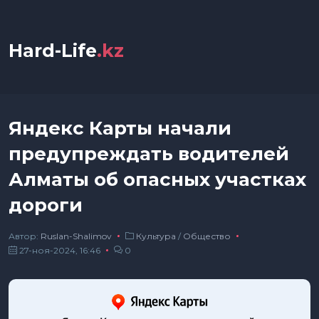
Hard-Life
.kz
Яндекс Карты начали
предупреждать водителей
Алматы об опасных участках
дороги
Автор:
Ruslan-Shalimov
Культура
/
Общество
27-ноя-2024, 16:46
0