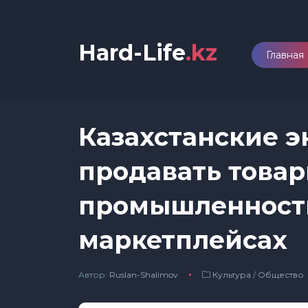
Hard-Life
.kz
Главная
Казахстанские э
продавать товар
промышленности
маркетплейсах
Автор:
Ruslan-Shalimov
Культура
/
Общество