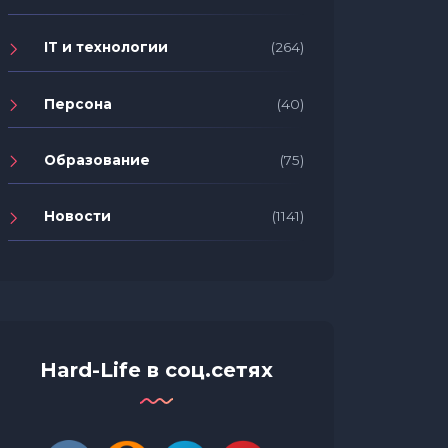
IT и технологии
(264)
От фильмов до гаджетов: какие
Отчет 
новинки чаще всего искали
как по
Персона
(40)
казахстанские пользователи
социал
Яндекс Поиска в 2024 году
бизнес
Образование
(75)
Новости
(1141)
Hard-Life в соц.сетях