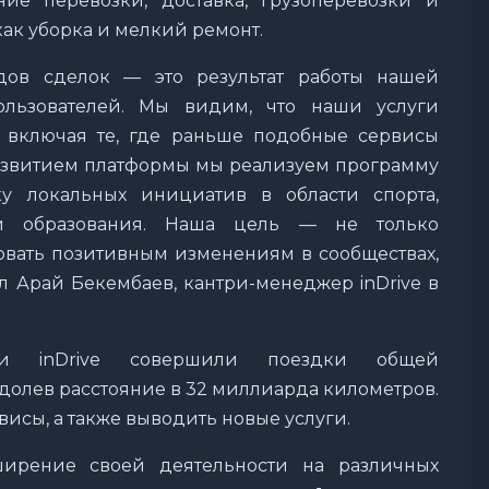
ие перевозки, доставка, грузоперевозки и
ак уборка и мелкий ремонт.
дов сделок — это результат работы нашей
льзователей. Мы видим, что наши услуги
, включая те, где раньше подобные сервисы
азвитием платформы мы реализуем программу
ку локальных инициатив в области спорта,
а и образования. Наша цель — не только
вовать позитивным изменениям в сообществах,
л Арай Бекембаев, кантри-менеджер inDrive в
ли inDrive совершили поездки общей
одолев расстояние в 32 миллиарда километров.
рвисы, а также выводить новые услуги.
ширение своей деятельности на различных