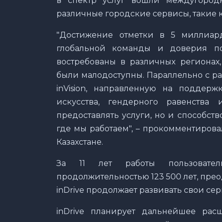
в спектр услуг вошли междугородн
различные городские сервисы, такие к
"Достижение отметки в 5 миллиар
глобальной команды и доверия по
востребованы в различных регионах
были малодоступны. Параллельно с р
inVision, направленную на поддерж
искусства, гендерного равенств
предоставлять услуги, но и способст
где мы работаем", – прокомментирова
Казахстане.
За 11 лет работы пользовате
продолжительностью 123 500 лет, пре
inDrive продолжает развивать свои се
inDrive планирует дальнейшее рас