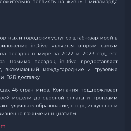
оложительно повлиять на жизнь 1 миллиарда
портных и городских услуг со штаб-квартирой в
риложение inDrive является вторым самым
а поездок в мире за 2022 и 2023 год, его
з. Помимо поездок, inDrive предоставляет
уг, включающий междугородние и грузовые
 и B2B доставку.
ородах 46 стран мира. Компания поддерживает
воей модели договорной оплаты и программ
ют улучшать образование, спорт, искусство и
е жизненно важные инициативы.
om