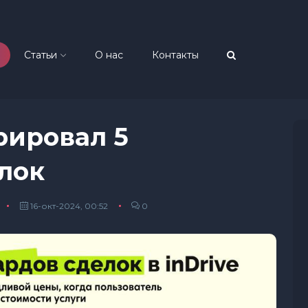
Статьи
О нас
Контакты
рировал 5
лок
16-окт-2024, 00:52
0