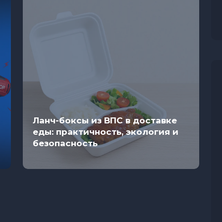
Ланч-боксы из ВПС в доставке
еды: практичность, экология и
безопасность