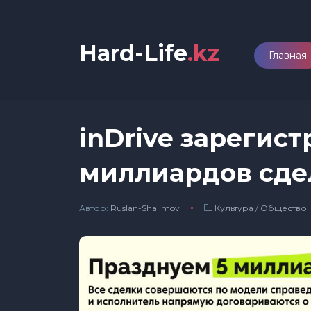
Hard-Life
.kz
Главная
inDrive зарегист
миллиардов сде
Автор:
Ruslan-Shalimov
Культура
/
Общество