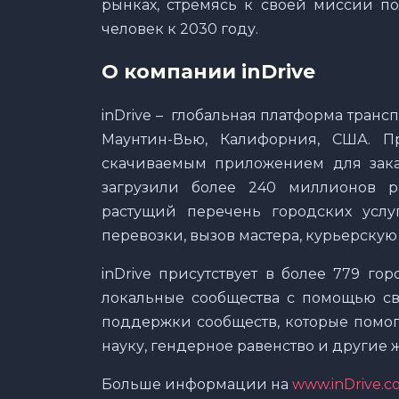
рынках, стремясь к своей миссии п
человек к 2030 году.
О компании inDrive
inDrive – глобальная платформа транс
Маунтин-Вью, Калифорния, США. П
скачиваемым приложением для заказ
загрузили более 240 миллионов ра
растущий перечень городских усл
перевозки, вызов мастера, курьерскую
inDrive присутствует в более 779 г
локальные сообщества с помощью с
поддержки сообществ, которые помога
науку, гендерное равенство и други
Больше информации на
www.inDrive.c