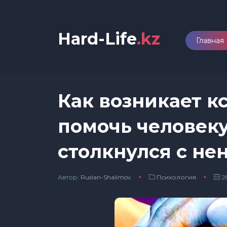
Hard-Life
.kz
Главная
Как возникает к
помочь человеку
столкнулся с не
Автор:
Ruslan-Shalimov
Психология
28