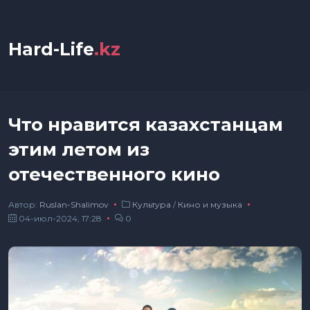
Hard-Life
.kz
Что нравится казахстанцам
этим летом из
отечественного кино
Автор:
Ruslan-Shalimov
Культура
/
Кино и музыка
04-июл-2024, 17:28
0