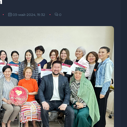
й
03-май-2024, 19:32
0