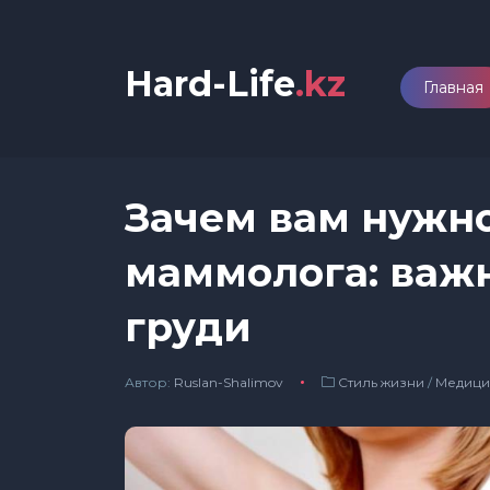
Hard-Life
.kz
Главная
Зачем вам нужно
маммолога: важ
груди
Автор:
Ruslan-Shalimov
Стиль жизни
/
Медици