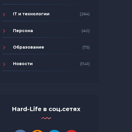
IT и технологии
(264)
Персона
(40)
Образование
(75)
Новости
(1141)
Let the drift begin: старт 1 этапа
Новое 
Gorilla Drift Championship 2023
смотре
Hard-Life в соц.сетях